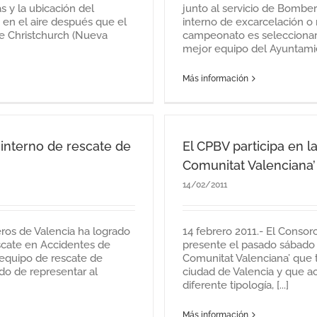
 y la ubicación del
junto al servicio de Bombe
 en el aire después que el
interno de excarcelación o r
e Christchurch (Nueva
campeonato es seleccionar 
mejor equipo del Ayuntamie
Más información
interno de rescate de
El CPBV participa en l
Comunitat Valenciana’
14/02/2011
eros de Valencia ha logrado
14 febrero 2011.- El Consor
scate en Accidentes de
presente el pasado sábado 
 equipo de rescate de
Comunitat Valenciana’ que t
do de representar al
ciudad de Valencia y que a
diferente tipología, [...]
Más información