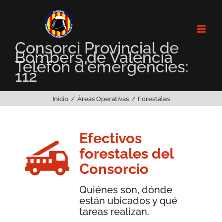
Saltar
al
contenido
Consorci Provincial de
Bombers de València
Telèfon d'emergències:
112
Inicio
Áreas Operativas
Forestales
Efectivos
forestales del
Consorcio
Quiénes son, dónde
están ubicados y qué
tareas realizan.