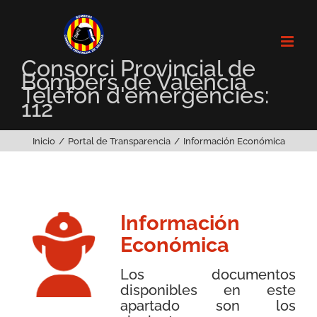
Saltar
al
contenido
Consorci Provincial de
Bombers de València
Telèfon d'emergències:
112
Inicio
Portal de Transparencia
Información Económica
Información
Económica
Los documentos
disponibles en este
apartado son los