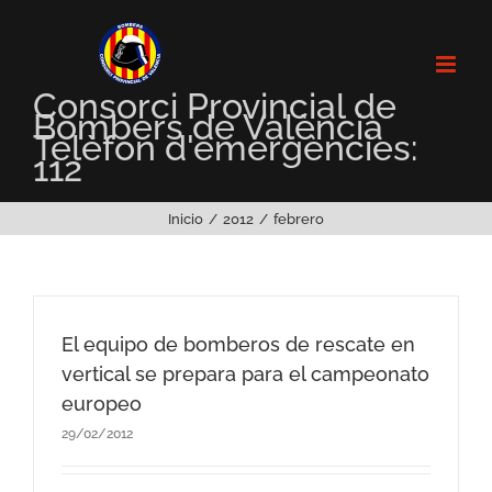
Saltar
al
contenido
Consorci Provincial de
Bombers de València
Telèfon d'emergències:
112
Inicio
2012
febrero
El equipo de bomberos de rescate en
vertical se prepara para el campeonato
europeo
29/02/2012