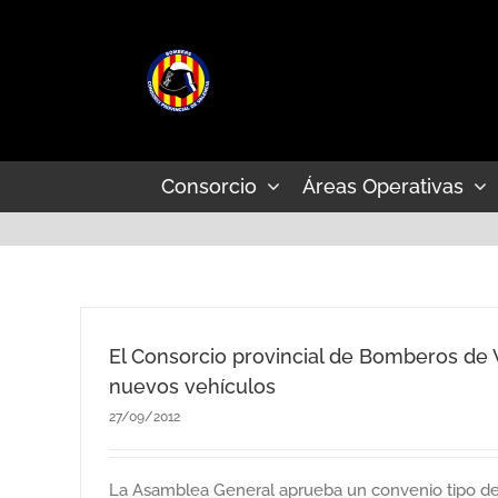
Saltar
al
contenido
Consorcio
Áreas Operativas
El Consorcio provincial de Bomberos de V
nuevos vehículos
27/09/2012
La Asamblea General aprueba un convenio tipo d