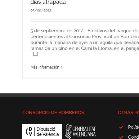
días atrapada
05/09/2012
5 de septiembre de 2012.- Efectivos del parque de
pertenecientes al Consorcio Provincial de Bombero
durante la mañana de ayer a un águila que llevaba 
ramas de un pino en el Camí la Lloma, en el paraje 
[...]
Más información
CONSORCIO DE BOMBEROS
OTRAS P
Polít
Cond