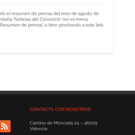
web el resumen de prensa del mes de agosto de
estaña 'Noticias del Consorcio' (en el menú
'Resumen de prensa', o bien pinchando a este link:
CONTACTA CON NOSOTROS
Camino de Moncada 24 – 46009
Valencia