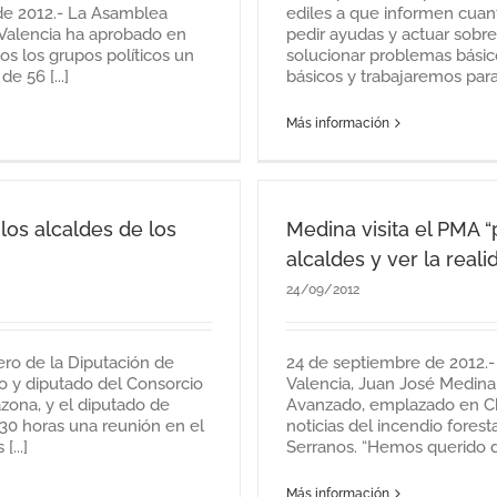
de 2012.- La Asamblea
ediles a que informen cuan
 Valencia ha aprobado en
pedir ayudas y actuar sobr
os los grupos políticos un
solucionar problemas básic
e 56 [...]
básicos y trabajaremos par
Más información
los alcaldes de los
Medina visita el PMA 
alcaldes y ver la reali
24/09/2012
ero de la Diputación de
24 de septiembre de 2012.-
o y diputado del Consorcio
Valencia, Juan José Medina
zona, y el diputado de
Avanzado, emplazado en Chu
30 horas una reunión en el
noticias del incendio fore
...]
Serranos. “Hemos querido de
Más información