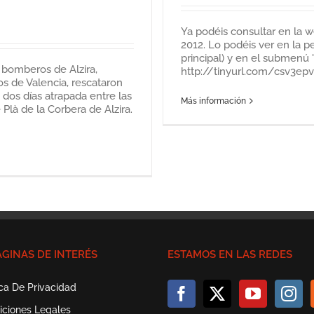
Ya podéis consultar en la 
2012. Lo podéis ver en la p
principal) y en el submenú 
 bomberos de Alzira,
http://tinyurl.com/csv3epv
s de Valencia, rescataron
dos días atrapada entre las
Más información
Plà de la Corbera de Alzira.
ÁGINAS DE INTERÉS
ESTAMOS EN LAS REDES
ica De Privacidad
iciones Legales