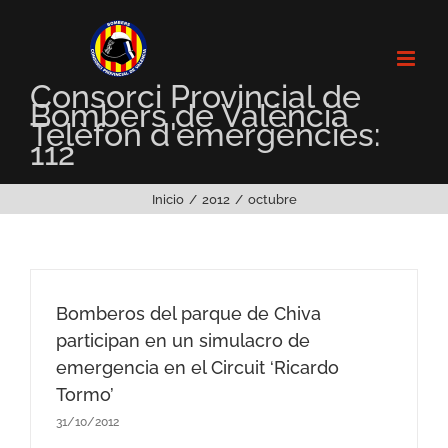
Saltar
al
contenido
Consorci Provincial de
Bombers de València
Telèfon d'emergències:
112
Inicio
2012
octubre
Bomberos del parque de Chiva
participan en un simulacro de
emergencia en el Circuit ‘Ricardo
Tormo’
31/10/2012