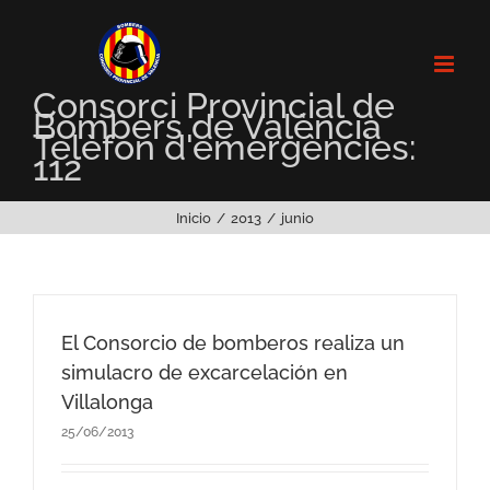
Saltar
al
contenido
Consorci Provincial de
Bombers de València
Telèfon d'emergències:
112
Inicio
2013
junio
El Consorcio de bomberos realiza un
simulacro de excarcelación en
Villalonga
25/06/2013