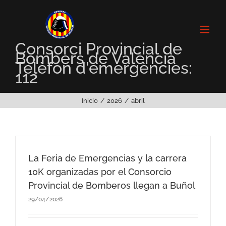
Saltar
al
contenido
Consorci Provincial de
Bombers de València
Telèfon d'emergències:
112
Inicio
2026
abril
La Feria de Emergencias y la carrera
10K organizadas por el Consorcio
Provincial de Bomberos llegan a Buñol
29/04/2026