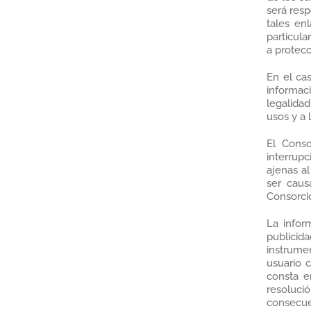
será resp
tales en
particula
a protecc
En el ca
informac
legalida
usos y a 
El Conso
interrup
ajenas a
ser caus
Consorci
La inform
publicid
instrumen
usuario c
consta e
resoluci
consecue