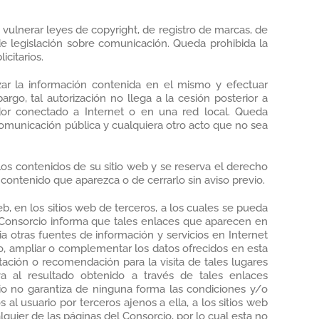
ulnerar leyes de copyright, de registro de marcas, de
 de legislación sobre comunicación. Queda prohibida la
icitarios.
zar la información contenida en el mismo y efectuar
go, tal autorización no llega a la cesión posterior a
dor conectado a Internet o en una red local. Queda
 comunicación pública y cualquiera otro acto que no sea
los contenidos de su sitio web y se reserva el derecho
r contenido que aparezca o de cerrarlo sin aviso previo.
, en los sitios web de terceros, a los cuales se pueda
l Consorcio informa que tales enlaces que aparecen en
a otras fuentes de información y servicios en Internet
aso, ampliar o complementar los datos ofrecidos en esta
ación o recomendación para la visita de tales lugares
iva al resultado obtenido a través de tales enlaces
rcio no garantiza de ninguna forma las condiciones y/o
 al usuario por terceros ajenos a ella, a los sitios web
uier de las páginas del Consorcio, por lo cual esta no