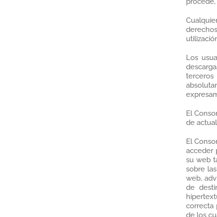
procede, 
Cualquier
derechos 
utilizaci
Los usua
descargas
terceros
absolutam
expresam
El Consor
de actual
El Consor
acceder 
su web ta
sobre las
web, adv
de desti
hipertext
correcta 
de los cu