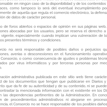
onsable en ningún caso de la disponibilidad y de los contenidos fa
laces, como tampoco lo será del eventual incumplimiento por 
rmente de aquella que regula el comercio electrónico, la defensa
ión de datos de carácter personal.
so de foros abiertos o espacios de opinión en sus páginas web, 
iones abocadas por los usuarios, pero se reserva el derecho a 
d vigente, especialmente cuando implican una vulneración de l
los presentes términos y condiciones.
rcio no será responsable de posibles daños o perjuicios que
ciones, averías o desconexiones en el funcionamiento operativ
l Consorcio, o como consecuencia de ajustes o problemas técn
ados por virus informáticos y por terceras personas por medi
o.
ación administrativa publicada en este sitio web tiene carácter
ad de los documentos que tengan que publicarse en Diarios y Bo
to que da fe de su autenticidad y de su contenido, ni se puede 
ontrastar la mencionada información con el existente en los Diar
n las dependencias pertinentes de la Administración. En concr
ón de procedimientos administrativos ni alegarse en procesos
ncia, el Consorcio no se hace responsable de los posibles daños