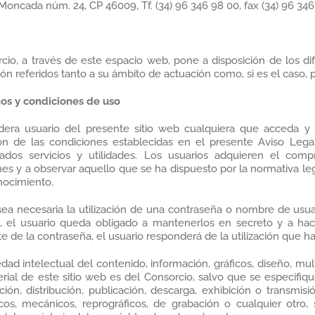
oncada núm. 24, CP 46009, Tf. (34) 96 346 98 00, fax (34) 96 346
cio, a través de este espacio web, pone a disposición de los dif
ón referidos tanto a su ámbito de actuación como, si es el caso, 
nos y condiciones de uso
dera usuario del presente sitio web cualquiera que acceda y l
ón de las condiciones establecidas en el presente Aviso Lega
ados servicios y utilidades. Los usuarios adquieren el com
es y a observar aquello que se ha dispuesto por la normativa leg
nocimiento.
ea necesaria la utilización de una contraseña o nombre de usua
b, el usuario queda obligado a mantenerlos en secreto y a hace
e de la contraseña, el usuario responderá de la utilización que 
dad intelectual del contenido, información, gráficos, diseño, mul
rial de este sitio web es del Consorcio, salvo que se especifique
ción, distribución, publicación, descarga, exhibición o transm
icos, mecánicos, reprográficos, de grabación o cualquier otro, 