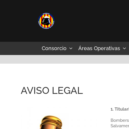
Saltar
al
contenido
Consorcio
Áreas Operativas
AVISO LEGAL
1. Titula
Bombersdv
Salvament