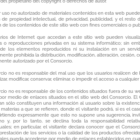
del propietario del copyright o derechos de autor.
 uso no autorizado de materiales contenidos en esta web puede v
de propiedad intelectual, de privacidad, publicidad, y el resto
ón de los contenidos de este sitio web con fines comerciales o publ
rios de Internet que accedan a este sitio web pueden visuali
 o reproducciones privadas en su sistema informático; sin embar
 de los elementos reproducidos ni su instalación en un servi
ente prohibida la distribución, modificación, alteración, cesión,
ente autorizado por el Consorcio.
cio no es responsable del mal uso que los usuarios realicen de 
izar, modificar, conservar, eliminar, o impedir el acceso a cualquie
cio no es responsable de los contenidos situados fuera de su web
por medio de enlaces situados en el sitio web del Consorcio. E
n sólo constituyen una información al usuario sobre la existenci
 materias a que se refieren, donde el visitante podrá, si es el c
irtiendo expresamente que esto no supone una sugerencia, invit
no y, por lo tanto, se declina toda la responsabilidad relat
uales; en particular, el visitante declara conocer que el Conso
prestación de los servicios o la calidad de los productos ofrecidos
ales pueda accederse por medio de enlaces establecidos en cualq