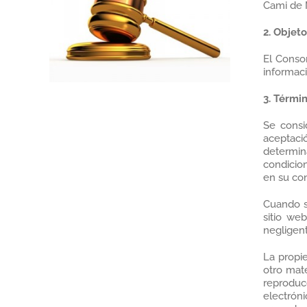
Cami de M
2. Objeto
El Consor
informaci
3. Térmi
Se consi
aceptaci
determin
condicion
en su co
Cuando s
sitio we
negligent
La propie
otro mate
reproduc
electrón