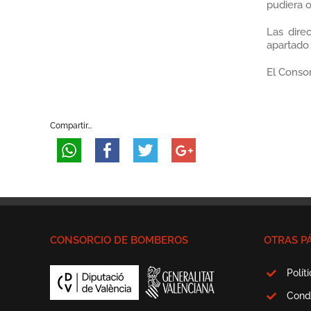
pudiera o
Las dire
apartado 
El Consor
Compartir...
CONSORCIO DE BOMBEROS
OTRAS P
Polít
Cond