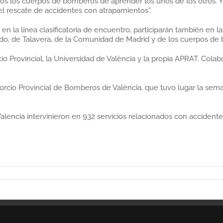
odos los cuerpos de bomberos de aprender los unos de los otros. Y
l rescate de accidentes con atrapamientos”.
 la línea clasificatoria de encuentro, participarán también en la
do, de Talavera, de la Comunidad de Madrid y de los cuerpos de b
o Provincial, la Universidad de València y la propia APRAT. Col
orcio Provincial de Bomberos de València, que tuvo lugar la sem
alencia intervinieron en 932 servicios relacionados con accidente