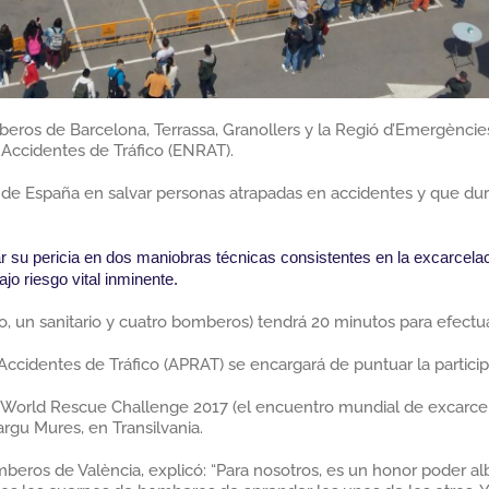
beros de Barcelona, Terrassa, Granollers y la Regió d’Emergènci
Accidentes de Tráfico (ENRAT).
as de España en salvar personas atrapadas en accidentes y que dur
su pericia en dos maniobras técnicas consistentes en la excarcela
jo riesgo vital inminente.
, un sanitario y cuatro bomberos) tendrá 20 minutos para efectuar
Accidentes de Tráfico (APRAT) se encargará de puntuar la partici
 World Rescue Challenge 2017 (el encuentro mundial de excarcela
rgu Mures, en Transilvania.
mberos de València, explicó: “Para nosotros, es un honor poder a