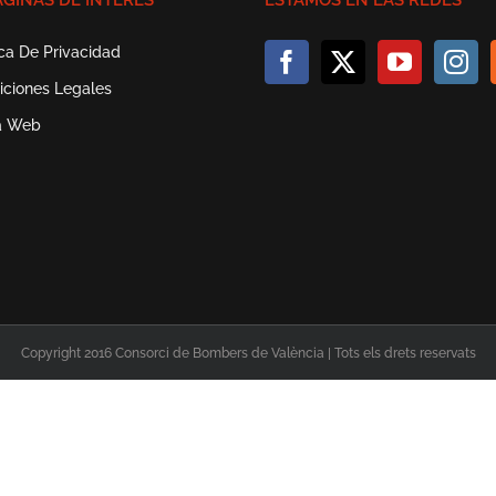
ÁGINAS DE INTERÉS
ESTAMOS EN LAS REDES
ica De Privacidad
iciones Legales
a Web
Copyright 2016 Consorci de Bombers de València | Tots els drets reservats