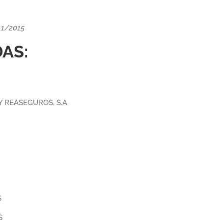
11/2015
AS:
 REASEGUROS, S.A.
S
S