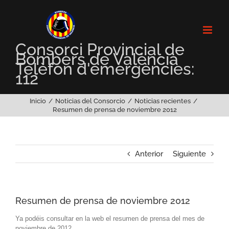
Saltar
al
contenido
Consorci Provincial de
Bombers de València
Telèfon d'emergències:
112
Inicio
Noticias del Consorcio
Noticias recientes
Resumen de prensa de noviembre 2012
Anterior
Siguiente
Resumen de prensa de noviembre 2012
Ya podéis consultar en la web el resumen de prensa del mes de
noviembre de 2012.