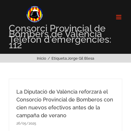
Saltar
al
contenido
Consorci Provincial de
Bombers de València
Telèfon d'emergències:
112
Inicio
Etiqueta:
Jorge Gil Blesa
La Diputació de València reforzará el
Consorcio Provincial de Bomberos con
cien nuevos efectivos antes de la
campaña de verano
26/05/2025