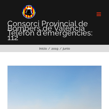
Saltar
al
contenido
Consorci Provincial de
Bombers de València
Telèfon d'emergències:
112
Inicio
2019
junio