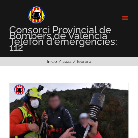
Saltar
al
contenido
Consorci Provincial de
Bombers de València
Telèfon d'emergències:
112
Inicio
2022
febrero