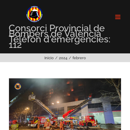
Saltar
al
contenido
Consorci Provincial de
Bombers de València
Telèfon d'emergències:
112
Inicio
2024
febrero