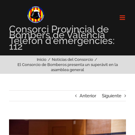
Saltar
al
contenido
Consorci Provincial de
Bombers de València
Telèfon d'emergències:
112
Inicio
Noticias del Consorcio
El Consorcio de Bomberos presenta un superávit en la
asamblea general
Anterior
Siguiente
Ver
imagen
más