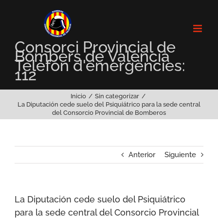
Saltar
al
contenido
Consorci Provincial de
Bombers de València
Telèfon d'emergències:
112
Inicio
Sin categorizar
La Diputación cede suelo del Psiquiátrico para la sede central
del Consorcio Provincial de Bomberos
Anterior
Siguiente
La Diputación cede suelo del Psiquiátrico
para la sede central del Consorcio Provincial