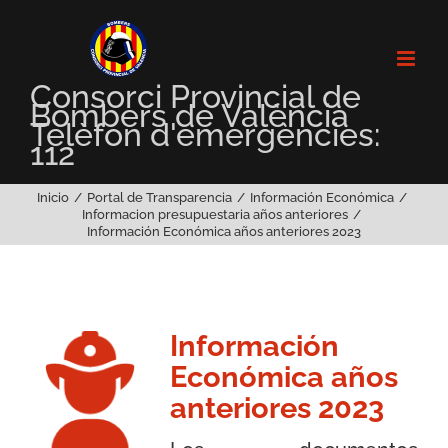
Saltar
al
contenido
Consorci Provincial de
Bombers de València
Telèfon d'emergències:
112
Inicio
Portal de Transparencia
Información Económica
Informacion presupuestaria años anteriores
Información Económica años anteriores 2023
Información
Económica años
anteriores 2023