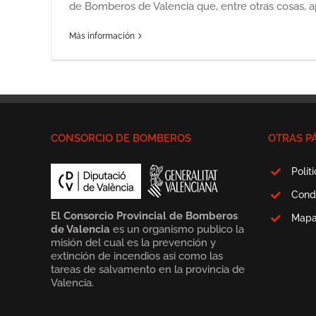
de Bomberos de Valencia que, entre otras cosas, apu
Más información
CONSORCIO DE BOMBEROS
OTRAS P
Polít
Cond
El Consorcio Provincial de Bomberos
Map
de Valencia
es un organismo publico la
misión del cual es la prevención y
extinción de incendios asi como las
tareas de salvamento en la provincia de
Valencia.