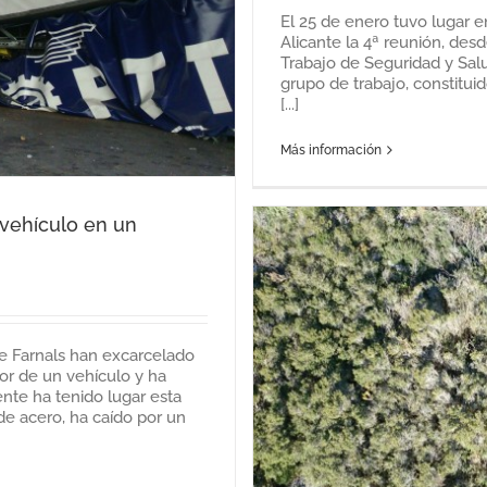
El 25 de enero tuvo lugar 
Alicante la 4ª reunión, des
Trabajo de Seguridad y Sal
grupo de trabajo, constitu
[...]
Más información
vehículo en un
e Farnals han excarcelado
or de un vehículo y ha
er en la montaña de
ente ha tenido lugar esta
e acero, ha caído por un
tegorizar