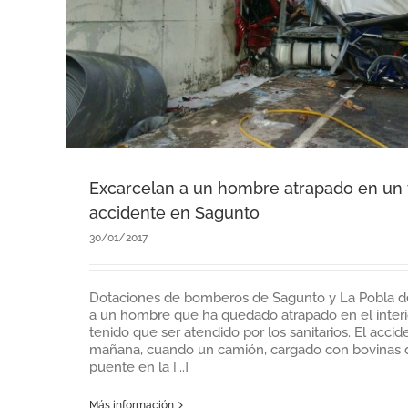
Excarcelan a un hombre atrapado en un 
accidente en Sagunto
30/01/2017
Dotaciones de bomberos de Sagunto y La Pobla d
a un hombre que ha quedado atrapado en el interi
Los bomberos rescatan a una muj
tenido que ser atendido por los sanitarios. El accid
Cullera
mañana, cuando un camión, cargado con bovinas d
puente en la [...]
Noticias del Consorcio
Sin ca
Más información