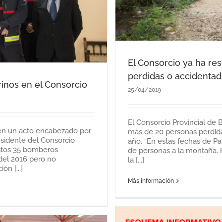
El Consorcio ya ha re
perdidas o accidenta
inos en el Consorcio
25/04/2019
El Consorcio Provincial de
en un acto encabezado por
más de 20 personas perdida
residente del Consorcio
año. “En estas fechas de P
Estos 35 bomberos
de personas a la montaña. 
del 2016 pero no
la [...]
n [...]
Más información