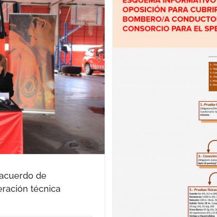
41 plazas de bombero
io
n acuerdo de
ración técnica