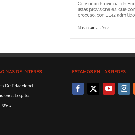
Consorcio Provincial de Bo
listas provisionales, que co
proceso, con 1.142 admitidos,
Más información
ÁGINAS DE INTERÉS
ESTAMOS EN LAS REDES
ica De Privacidad
iciones Legales
a Web