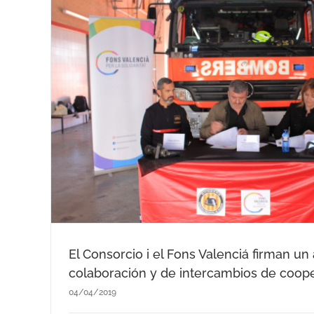
 de
n
Más de 1.100 aspirantes optan a 
en el Consorc
El Consorcio i el Fons Valenciá firman u
Noticias recientes
colaboración y de intercambios de coope
04/04/2019