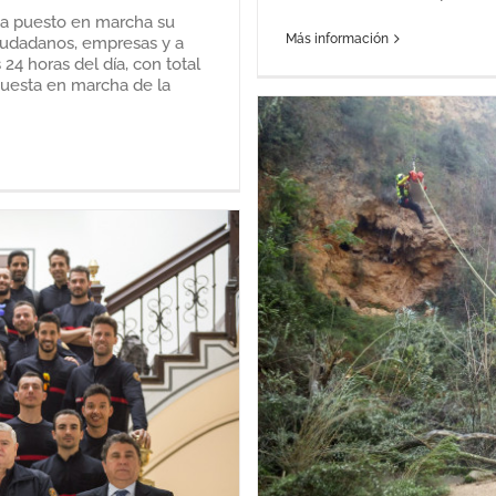
ha puesto en marcha su
Más información
ciudadanos, empresas y a
 24 horas del día, con total
puesta en marcha de la
ste año a más de 20
das en la montaña