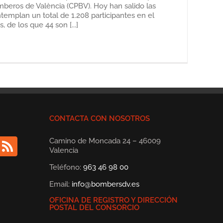
mberos de València (CPBV). Hoy han salido las
ntemplan un total de 1.208 participantes en el
 de los que 44 son [...]
CONTACTA CON NOSOTROS
Camino de Moncada 24 – 46009
Valencia
Teléfono:
963 46 98 00
Email:
info@bombersdv.es
OFICINA DE REGISTRO Y DIRECCIÓN
POSTAL DEL CONSORCIO