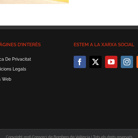
ÀGINES D’INTERÈS
ESTEM A LA XARXA SOCIAL
ica De Privacitat
icions Legals
a Web
Copyright 2016 Consorci de Bombers de València | Tots els drets reservats