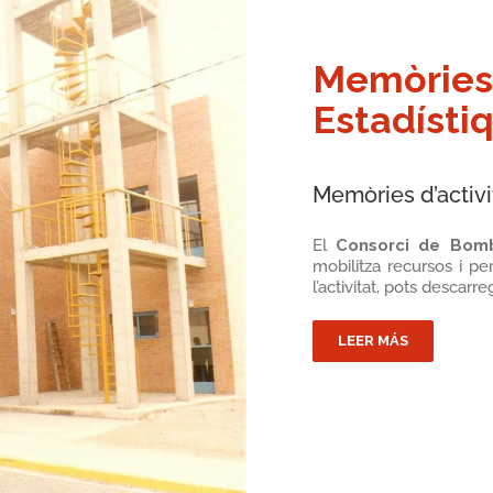
Memòries 
Estadísti
Memòries d’activi
El
Consorci de Bom
mobilitza recursos i pe
l’activitat, pots descar
LEER MÁS