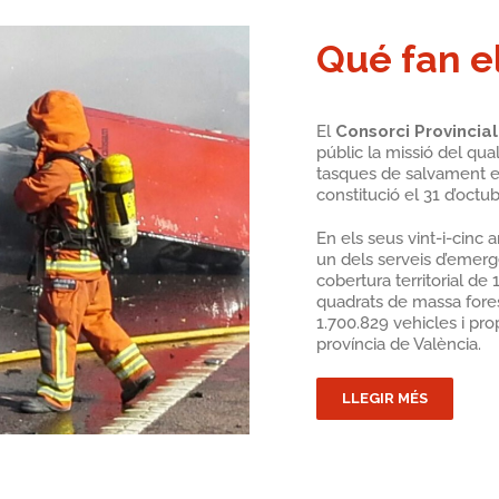
Qué fan e
El
Consorci Provincia
públic la missió del qual
tasques de salvament en
constitució el 31 d’octu
En els seus vint-i-cinc 
un dels serveis d’emer
cobertura territorial de
quadrats de massa fores
1.700.829 vehicles i pr
província de València.
LLEGIR MÉS