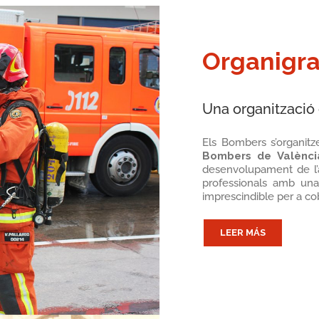
Organigr
Una organització 
Els Bombers s’organitz
Bombers de Valènci
desenvolupament de l’ac
professionals amb una 
imprescindible per a cob
LEER MÁS