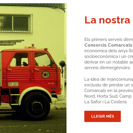
La nostra 
Els primers serveis d’em
Consorcis Comarcals
econòmica dels anys 60
socioeconòmica i un cre
derivar en un notable a
serveis d’emergències.
La idea de mancomunar 
exclusiu de prestar un 
Comarcals en la provínci
Nord, Horta Sud, Camp d
La Safor i La Costera.
LLEGIR MÉS