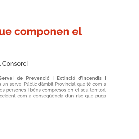
que componen el
l Consorci
ervei de Prevenció i Extinció d’Incendis i
s un servei Públic d’àmbit Provincial que té com a
les persones i béns compresos en el seu territori,
accident com a conseqüència d’un risc que puga