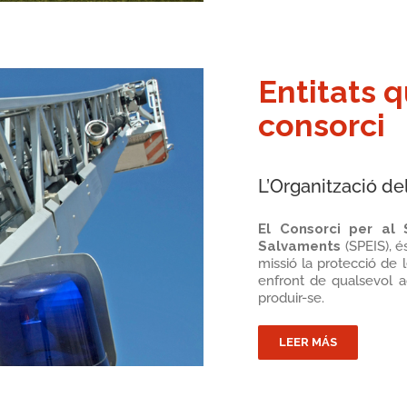
Entitats 
consorci
L’Organització de
El Consorci per al S
Salvaments
(SPEIS), é
missió la protecció de 
enfront de qualsevol 
produir-se.
LEER MÁS