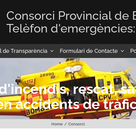
Consorci Provincial de
Telèfon d'emergències:
l de Transparència
Formulari de Contacte
Po
 d'incendis, rescat, s
en accidents de tràfic
Home
Consorci