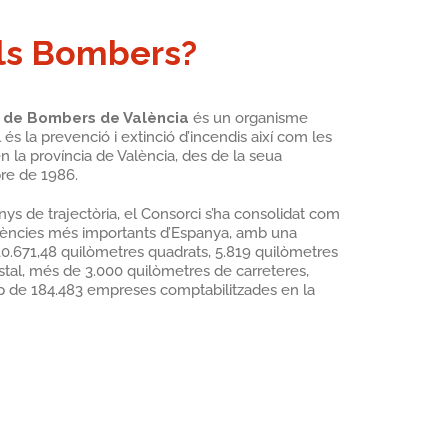
ls Bombers?
l de Bombers de València
és un organisme
 és la prevenció i extinció d’incendis així com les
 la província de València, des de la seua
bre de 1986.
anys de trajectòria, el Consorci s’ha consolidat com
gències més importants d’Espanya, amb una
 10.671,48 quilòmetres quadrats, 5.819 quilòmetres
tal, més de 3.000 quilòmetres de carreteres,
op de 184.483 empreses comptabilitzades en la