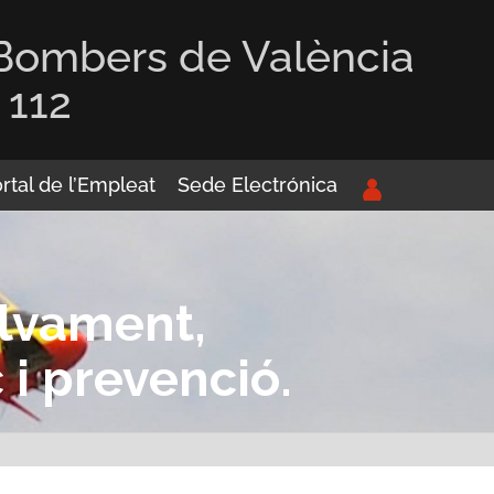
 Bombers de València
 112
rtal de l’Empleat
Sede Electrónica
alvament,
 i prevenció.