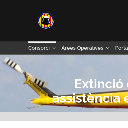
Skip
to
content
Consorci
Àrees Operatives
Porta
Extinció
assistència 