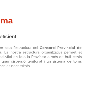
ama
eficient
en sota l’estructura del
Consorci Provincial de
a
. La nostra estructura organitzativa permet el
tivitat en tota la Província a més de huit-cents
gran dispersió territorial i un sistema de torns
rir les necessitats.