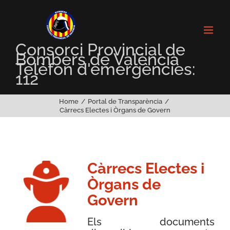
Skip
to
content
Consorci Provincial de
Bombers de València
Telèfon d'emergències:
112
Home
Portal de Transparència
Càrrecs Electes i Òrgans de Govern
Càrrecs Electes i
Òrgans de
Govern
Els documents