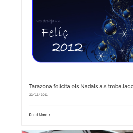
Bomberos de Ontinyent protagon
solidario a favor de los niñ
Notícies recents
Tarazona felicita els Nadals als treballad
22/12/2011
Read More