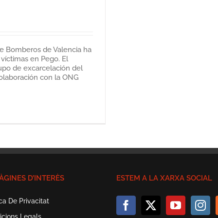
 de Bomberos de Valencia ha
 víctimas en Pego. El
upo de excarcelación del
colaboración con la ONG
ÀGINES D’INTERÈS
ESTEM A LA XARXA SOCIAL
ica De Privacitat
icions Legals