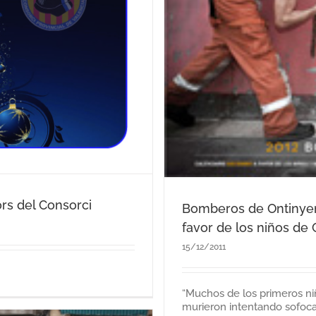
izan un calendario
os de Chernobil
ors del Consorci
Bomberos de Ontinyent
favor de los niños de 
15/12/2011
“Muchos de los primeros n
murieron intentando sofoca