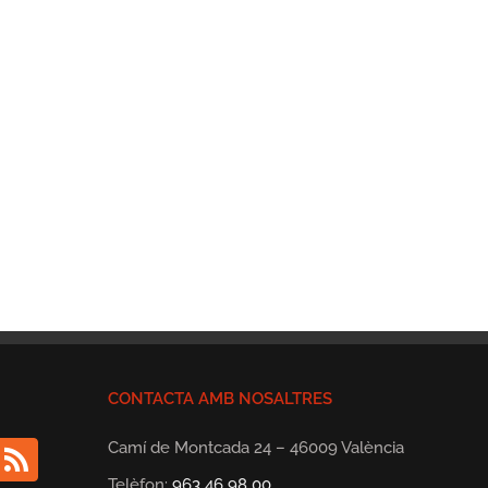
CONTACTA AMB NOSALTRES
Camí de Montcada 24 – 46009 València
Telèfon:
963 46 98 00