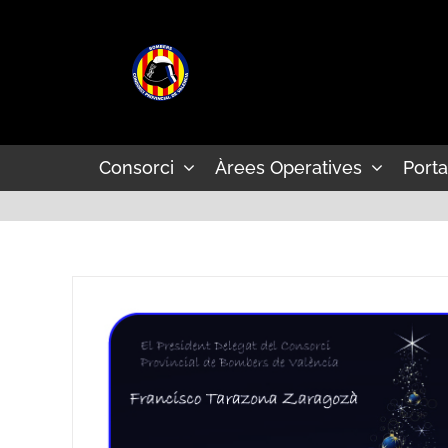
Skip
to
content
Consorci
Àrees Operatives
Porta