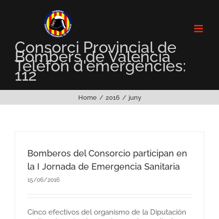
Skip
to
content
Consorci Provincial de
Bombers de València
Telèfon d'emergències:
112
Home
2016
juny
Bomberos del Consorcio participan en
la I Jornada de Emergencia Sanitaria
15/06/2016
Cinco efectivos del organismo de la Diputación