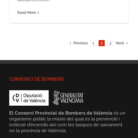
Read More
Previous
1
2
3
Next
CONSORCI DE BOMBERS
El Consorci Provincial de Bombers de València
és un
organisme públic la missió del qual és la prevenció i
extinció d’incendis així com les tasques de salvament
en la província de València.