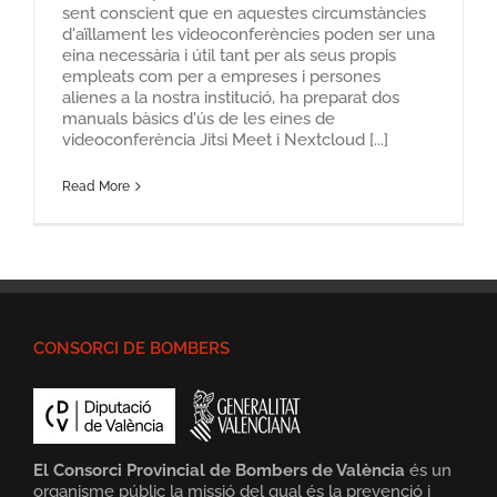
sent conscient que en aquestes circumstàncies
d'aïllament les videoconferències poden ser una
eina necessària i útil tant per als seus propis
empleats com per a empreses i persones
alienes a la nostra institució, ha preparat dos
manuals bàsics d'ús de les eines de
videoconferència Jitsi Meet i Nextcloud [...]
Read More
CONSORCI DE BOMBERS
El Consorci Provincial de Bombers de València
és un
organisme públic la missió del qual és la prevenció i