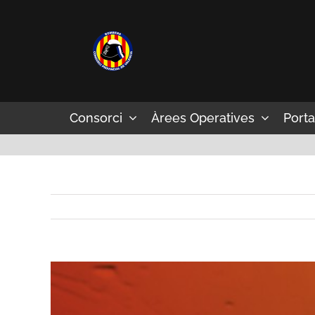
Skip
to
content
Consorci
Àrees Operatives
Porta
View
Larger
Image