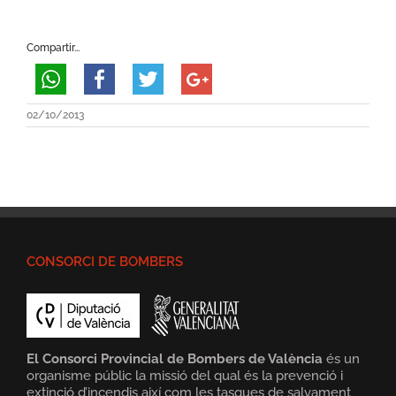
Compartir...
02/10/2013
CONSORCI DE BOMBERS
El Consorci Provincial de Bombers de València
és un
organisme públic la missió del qual és la prevenció i
extinció d’incendis així com les tasques de salvament