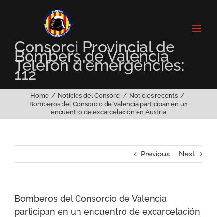
Skip
to
content
Consorci Provincial de
Bombers de València
Telèfon d'emergències:
112
Home
Notícies del Consorci
Notícies recents
Bomberos del Consorcio de Valencia participan en un
encuentro de excarcelación en Austria
Previous
Next
Bomberos del Consorcio de Valencia
participan en un encuentro de excarcelación