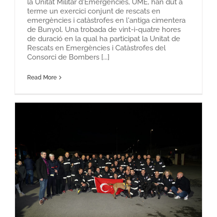
la Unitat Militar d'Emergències, UME, han dut a
terme un exercici conjunt de rescats en
emergències i catàstrofes en l'antiga cimentera
de Bunyol. Una trobada de vint-i-quatre hores
de duració en la qual ha participat la Unitat de
Rescats en Emergències i Catàstrofes del
Consorci de Bombers [...]
Read More