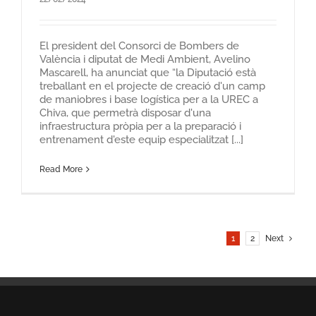
El president del Consorci de Bombers de
València i diputat de Medi Ambient, Avelino
Mascarell, ha anunciat que “la Diputació està
treballant en el projecte de creació d'un camp
de maniobres i base logística per a la UREC a
Chiva, que permetrà disposar d'una
infraestructura pròpia per a la preparació i
entrenament d'este equip especialitzat [...]
Read More
1
2
Next