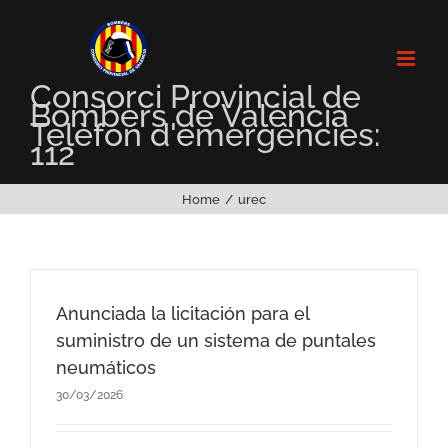
Skip
to
content
Consorci Provincial de
Bombers de València
Telèfon d'emergències:
112
Home
urec
Anunciada la licitación para el
suministro de un sistema de puntales
neumáticos
30/03/2026