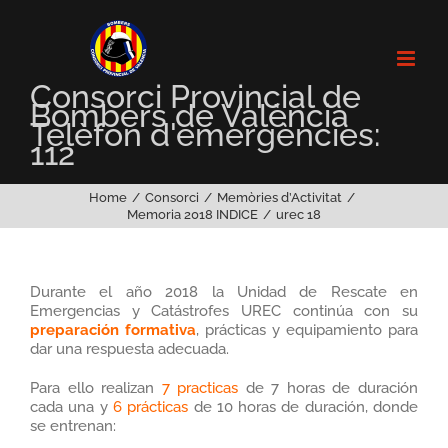
Skip
to
content
Consorci Provincial de
Bombers de València
Telèfon d'emergències:
112
Home
Consorci
Memòries d’Activitat
Memoria 2018 INDICE
urec 18
Durante el año 2018 la Unidad de Rescate en
Emergencias y Catástrofes UREC continúa con su
preparación formativa
, prácticas y equipamiento para
dar una respuesta adecuada.
Para ello realizan
7 practicas
de 7 horas de duración
cada una y
6 prácticas
de 10 horas de duración, donde
se entrenan: