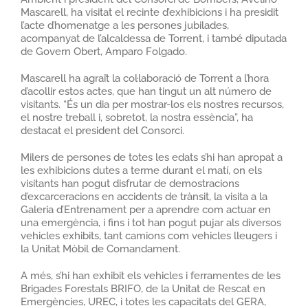
Mascarell, ha visitat el recinte d’exhibicions i ha presidit
l’acte d’homenatge a les persones jubilades,
acompanyat de l’alcaldessa de Torrent, i també diputada
de Govern Obert, Amparo Folgado.
Mascarell ha agraït la col·laboració de Torrent a l’hora
d’acollir estos actes, que han tingut un alt número de
visitants. “És un dia per mostrar-los els nostres recursos,
el nostre treball i, sobretot, la nostra essència”, ha
destacat el president del Consorci.
Milers de persones de totes les edats s’hi han apropat a
les exhibicions dutes a terme durant el matí, on els
visitants han pogut disfrutar de demostracions
d’excarceracions en accidents de trànsit, la visita a la
Galeria d’Entrenament per a aprendre com actuar en
una emergència, i fins i tot han pogut pujar als diversos
vehicles exhibits, tant camions com vehicles lleugers i
la Unitat Mòbil de Comandament.
A més, s’hi han exhibit els vehicles i ferramentes de les
Brigades Forestals BRIFO, de la Unitat de Rescat en
Emergències, UREC, i totes les capacitats del GERA,