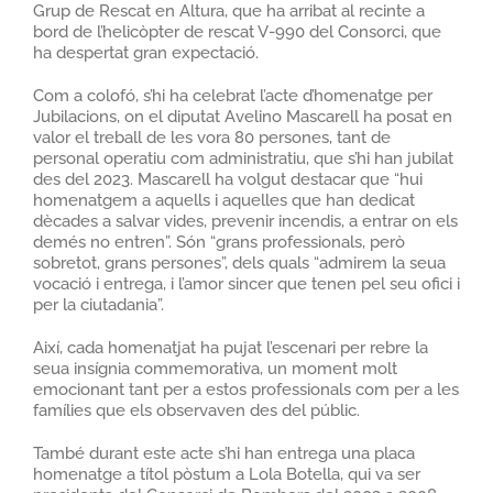
Grup de Rescat en Altura, que ha arribat al recinte a
bord de l’helicòpter de rescat V-990 del Consorci, que
ha despertat gran expectació.
Com a colofó, s’hi ha celebrat l’acte d’homenatge per
Jubilacions, on el diputat Avelino Mascarell ha posat en
valor el treball de les vora 80 persones, tant de
personal operatiu com administratiu, que s’hi han jubilat
des del 2023. Mascarell ha volgut destacar que “hui
homenatgem a aquells i aquelles que han dedicat
dècades a salvar vides, prevenir incendis, a entrar on els
demés no entren”. Són “grans professionals, però
sobretot, grans persones”, dels quals “admirem la seua
vocació i entrega, i l’amor sincer que tenen pel seu ofici i
per la ciutadania”.
Així, cada homenatjat ha pujat l’escenari per rebre la
seua insígnia commemorativa, un moment molt
emocionant tant per a estos professionals com per a les
famílies que els observaven des del públic.
També durant este acte s’hi han entrega una placa
homenatge a títol pòstum a Lola Botella, qui va ser