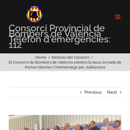
Skip
to
content
Consorci Provincial de
Bombers de València
Telèfon d'emergències:
112
Home
Notícies del Consorci
El Consorci de Bombers de València celebra la seua Jornada de
Portes Obertes i l’Homenatge per Jubilacions
Previous
Next