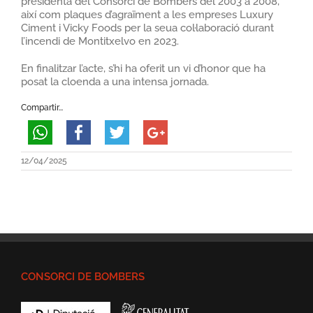
presidenta del Consorci de Bombers del 2003 a 2008,
així com plaques d’agraïment a les empreses Luxury
Ciment i Vicky Foods per la seua col·laboració durant
l’incendi de Montitxelvo en 2023.
En finalitzar l’acte, s’hi ha oferit un vi d’honor que ha
posat la cloenda a una intensa jornada.
Compartir...
12/04/2025
CONSORCI DE BOMBERS