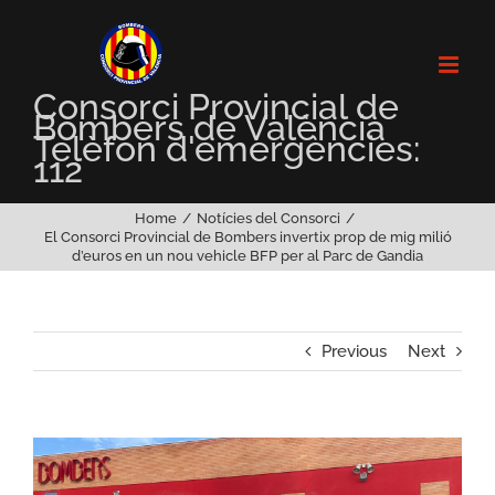
Skip
to
content
Consorci Provincial de
Bombers de València
Telèfon d'emergències:
112
Home
Notícies del Consorci
El Consorci Provincial de Bombers invertix prop de mig milió
d’euros en un nou vehicle BFP per al Parc de Gandia
Previous
Next
View
Larger
Image