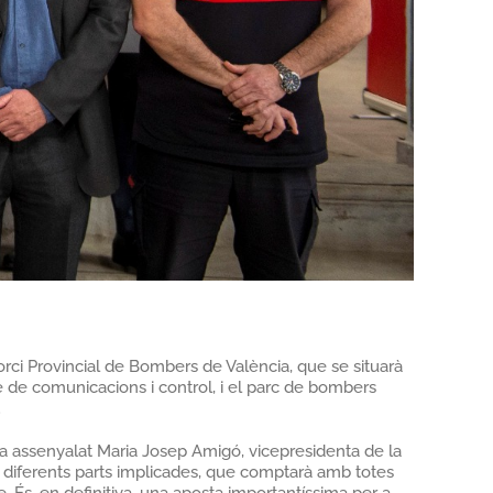
sorci Provincial de Bombers de València, que se situarà
tre de comunicacions i control, i el parc de bombers
.
ha assenyalat Maria Josep Amigó, vicepresidenta de la
s diferents parts implicades, que comptarà amb totes