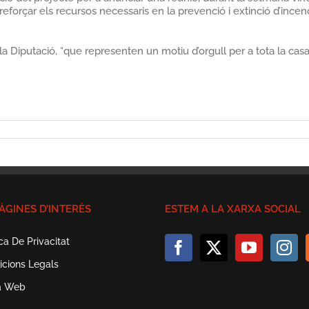
e reforçar els recursos necessaris en la prevenció i extinció d’in
 Diputació, “que representen un motiu d’orgull per a tota la casa
ÀGINES D’INTERÈS
ESTEM A LA XARXA SOCIAL
ica De Privacitat
icions Legals
a Web