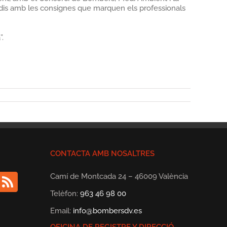
cendis amb les consignes que marquen els professionals
”.
CONTACTA AMB NOSALTRES
Camí de Montcada 24 – 46009 València
Telèfon:
963 46 98 00
Email:
info@bombersdv.es