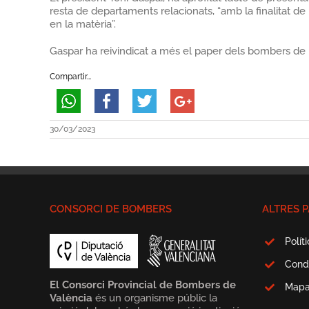
resta de departaments relacionats, “amb la finalitat d
en la matèria”.
Gaspar ha reivindicat a més el paper dels bombers de la
Compartir...
30/03/2023
CONSORCI DE BOMBERS
ALTRES P
Polít
Cond
El Consorci Provincial de Bombers de
Map
València
és un organisme públic la