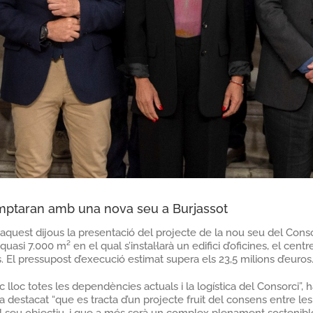
omptaran amb una nova seu a Burjassot
it aquest dijous la presentació del projecte de la nou seu del Con
uasi 7.000 m² en el qual s’instal·larà un edifici d’oficines, el cen
El pressupost d’execució estimat supera els 23,5 milions d’euros
loc totes les dependències actuals i la logística del Consorci”, 
 destacat “que es tracta d’un projecte fruit del consens entre le