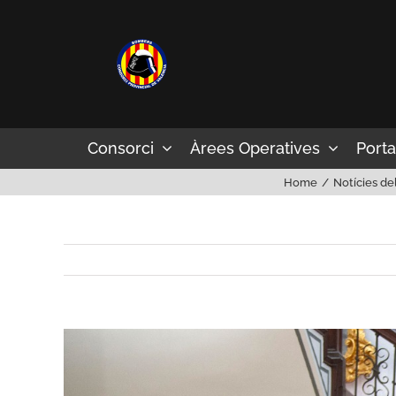
Skip
to
content
Consorci
Àrees Operatives
Porta
Home
Notícies de
View
Larger
Image