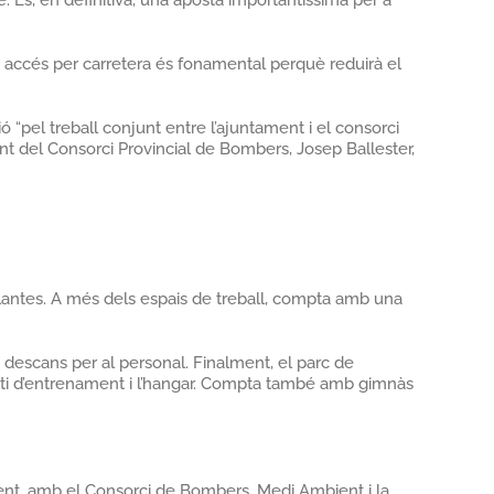
 És, en definitiva, una aposta importantíssima per a
id accés per carretera és fonamental perquè reduirà el
ió “pel treball conjunt entre l’ajuntament i el consorci
erent del Consorci Provincial de Bombers, Josep Ballester,
s plantes. A més dels espais de treball, compta amb una
de descans per al personal. Finalment, el parc de
pati d’entrenament i l’hangar. Compta també amb gimnàs
inent, amb el Consorci de Bombers, Medi Ambient i la