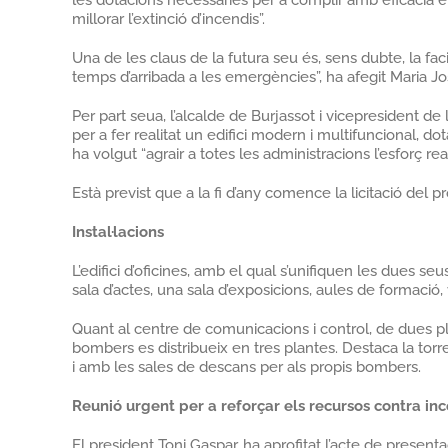
les dotacions necessàries per a complir amb eficàcia e
millorar l’extinció d’incendis”.
Una de les claus de la futura seu és, sens dubte, la fa
temps d’arribada a les emergències”, ha afegit Maria J
Per part seua, l’alcalde de Burjassot i vicepresident de l
per a fer realitat un edifici modern i multifuncional, do
ha volgut “agrair a totes les administracions l’esforç real
Està previst que a la fi d’any comence la licitació del 
Instal·lacions
L’edifici d’oficines, amb el qual s’unifiquen les dues 
sala d’actes, una sala d’exposicions, aules de formació,
Quant al centre de comunicacions i control, de dues plant
bombers es distribueix en tres plantes. Destaca la to
i amb les sales de descans per als propis bombers.
Reunió urgent per a reforçar els recursos contra in
El president Toni Gaspar, ha aprofitat l’acte de prese