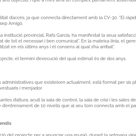
l seu objectiu, i que a més serà un complex plenament sostenible.
cilitat d’accés, ja que connecta directament amb la CV-30. “El ràp
osep Amigó.
a institució provincial, Rafa García, ha manifestat la seua satisfacc
tat de tot el necessari i ben comunicat”. En la mateixa línia, el g
itzat en els últims anys i el consens al qual s’ha arribat”.
projecte, el termini d’execució del qual estimat és de dos anys.
seus administratives que existeixen actualment, està format per si
 vestuaris i menjador.
es d’altura, acull la sala de control, la sala de crisi i les sales 
rre d’entrenament de 10 nivells que al seu torn connecta amb el 
cendis
ntació del projecte per a anunciar una reunió, durant la setmana v