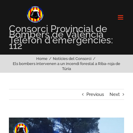
Skip
to
content
Consorci Provincial de
Bombers de València
Telèfon d'emergències:
112
Home
Notícies del Consorci
Els bombers intervenen a un incendi forestal a Riba-roja de
Túria
Previous
Next
View
Larger
Image