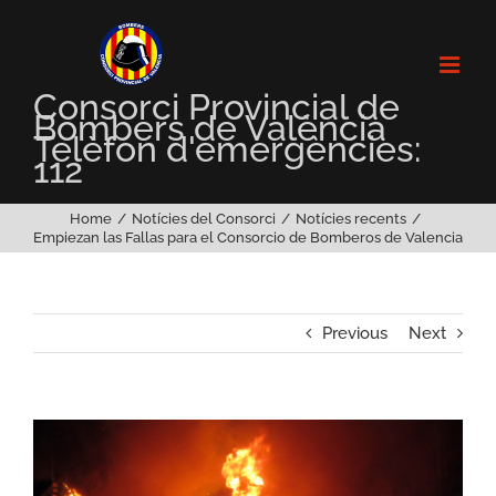
Skip
to
content
Consorci Provincial de
Bombers de València
Telèfon d'emergències:
112
Home
Notícies del Consorci
Notícies recents
Empiezan las Fallas para el Consorcio de Bomberos de Valencia
Previous
Next
View
Larger
Image