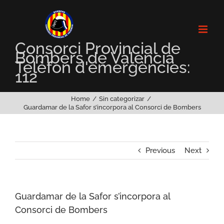
Skip
to
content
Consorci Provincial de
Bombers de València
Telèfon d'emergències:
112
Home
Sin categorizar
Guardamar de la Safor s’incorpora al Consorci de Bombers
Previous
Next
Guardamar de la Safor s’incorpora al
Consorci de Bombers