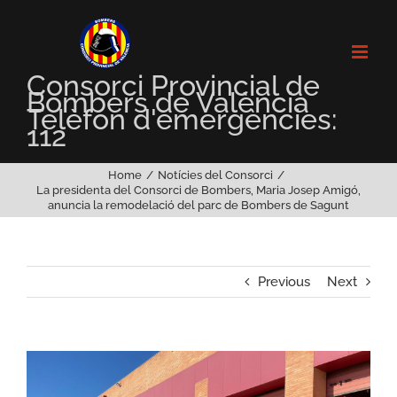
Skip
to
content
Consorci Provincial de
Bombers de València
Telèfon d'emergències:
112
Home
Notícies del Consorci
La presidenta del Consorci de Bombers, Maria Josep Amigó,
anuncia la remodelació del parc de Bombers de Sagunt
Previous
Next
View
Larger
Image