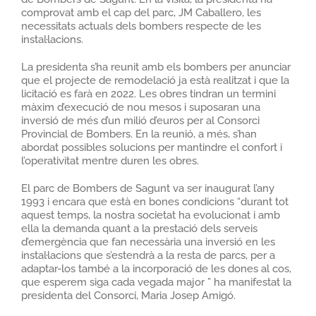
comprovat amb el cap del parc, JM Caballero, les
necessitats actuals dels bombers respecte de les
instal·lacions.
La presidenta s’ha reunit amb els bombers per anunciar
que el projecte de remodelació ja està realitzat i que la
licitació es farà en 2022. Les obres tindran un termini
màxim d’execució de nou mesos i suposaran una
inversió de més d’un milió d’euros per al Consorci
Provincial de Bombers. En la reunió, a més, s’han
abordat possibles solucions per mantindre el confort i
l’operativitat mentre duren les obres.
El parc de Bombers de Sagunt va ser inaugurat l’any
1993 i encara que està en bones condicions “durant tot
aquest temps, la nostra societat ha evolucionat i amb
ella la demanda quant a la prestació dels serveis
d’emergència que fan necessària una inversió en les
instal·lacions que s’estendrà a la resta de parcs, per a
adaptar-los també a la incorporació de les dones al cos,
que esperem siga cada vegada major ” ha manifestat la
presidenta del Consorci, Maria Josep Amigó.