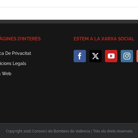
ÀGINES D’INTERÈS
ESTEM A LA XARXA SOCIAL
ica De Privacitat
icions Legals
a Web
Copyright 2016 Consorci de Bombers de València | Tots els drets reservats