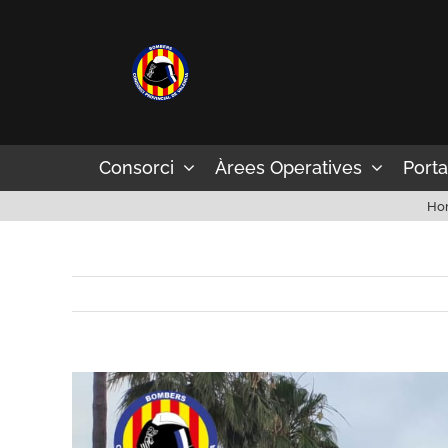
Skip
to
content
Consorci
Àrees Operatives
Porta
Ho
View
Larger
Image