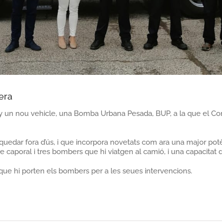
era
ny un nou vehicle, una Bomba Urbana Pesada, BUP, a la que el Co
a quedar fora d’ús, i que incorpora novetats com ara una major pot
caporal i tres bombers que hi viatgen al camió, i una capacitat d’e
 que hi porten els bombers per a les seues intervencions.