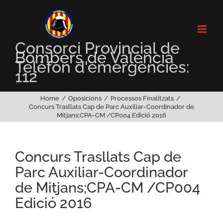
Skip
to
content
Consorci Provincial de
Bombers de València
Telèfon d'emergències:
112
Home
Oposicions
Processos Finalitzats
Concurs Trasllats Cap de Parc Auxiliar-Coordinador de
Mitjans;CPA-CM /CP004 Edició 2016
Concurs Trasllats Cap de
Parc Auxiliar-Coordinador
de Mitjans;CPA-CM /CP004
Edició 2016