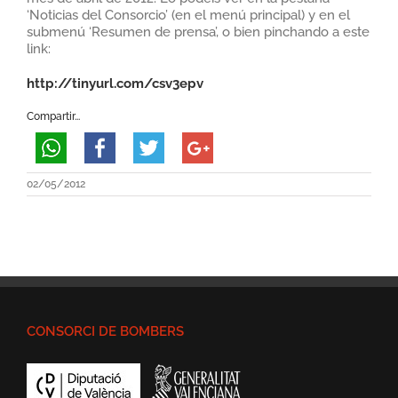
‘Noticias del Consorcio’ (en el menú principal) y en el
submenú ‘Resumen de prensa’, o bien pinchando a este
link:
http://tinyurl.com/csv3epv
Compartir...
02/05/2012
CONSORCI DE BOMBERS