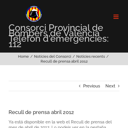
Skip
to
content
Consorci Provincial de
Bombers de València
Telèfon d'emergències:
112
Home
Notícies del Consorci
Notícies recents
Recull de prensa abril 2012
Previous
Next
Recull de prensa abril 2012
Ya está disponible en la web el Recull de prensa del
mes de abril de 2012. Lo podeis ver en la pestaña