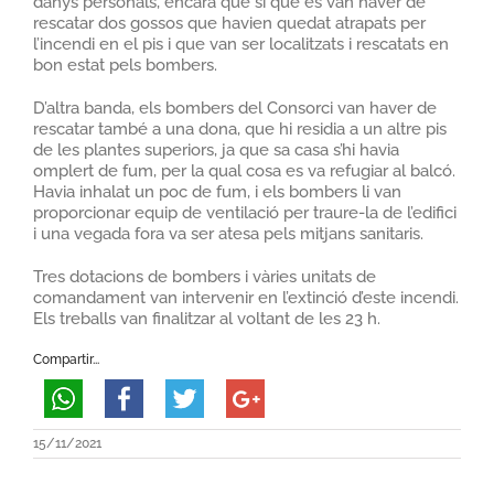
danys personals, encara que sí que es van haver de
rescatar dos gossos que havien quedat atrapats per
l’incendi en el pis i que van ser localitzats i rescatats en
bon estat pels bombers.
D’altra banda, els bombers del Consorci van haver de
rescatar també a una dona, que hi residia a un altre pis
de les plantes superiors, ja que sa casa s’hi havia
omplert de fum, per la qual cosa es va refugiar al balcó.
Havia inhalat un poc de fum, i els bombers li van
proporcionar equip de ventilació per traure-la de l’edifici
i una vegada fora va ser atesa pels mitjans sanitaris.
Tres dotacions de bombers i vàries unitats de
comandament van intervenir en l’extinció d’este incendi.
Els treballs van finalitzar al voltant de les 23 h.
Compartir...
15/11/2021