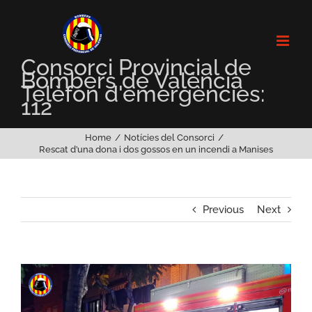
Skip
to
content
Consorci Provincial de
Bombers de València
Telèfon d'emergències:
112
Home
Notícies del Consorci
Rescat d’una dona i dos gossos en un incendi a Manises
Previous
Next
View
Larger
Image