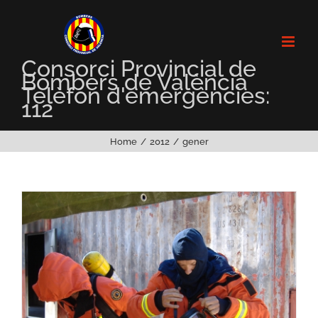
Skip
to
content
Consorci Provincial de
Bombers de València
Telèfon d'emergències:
112
Home
2012
gener