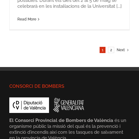
possibles. Durant els dies del 2 al 5 de maig se
celebrarà en les instal·lacions de la Universitat [...]
Read More
1
2
Next
CONSORCI DE BOMBERS
El Consorci Provincial de Bombers de València
és un
organisme públic la missió del qual és la prevenció i
extinció d’incendis així com les tasques de salvament
en la província de València.