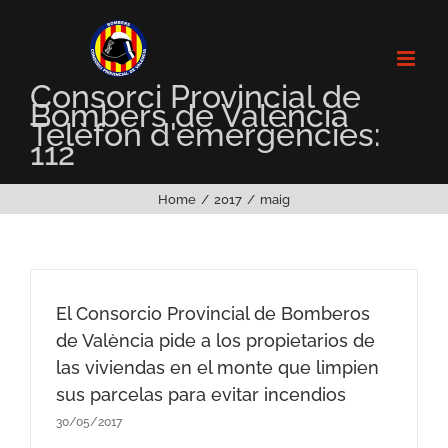
Skip
to
content
Consorci Provincial de
Bombers de València
Telèfon d'emergències:
112
Home
2017
maig
El Consorcio Provincial de Bomberos
de València pide a los propietarios de
las viviendas en el monte que limpien
sus parcelas para evitar incendios
30/05/2017