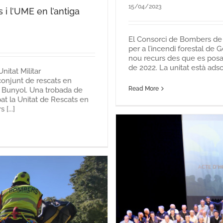
15/04/2023
i l’UME en l’antiga
El Consorci de Bombers de 
per a l’incendi forestal de 
nou recurs des que es posa
de 2022. La unitat està adscr
nitat Militar
conjunt de rescats en
Read More
e Bunyol. Una trobada de
pat la Unitat de Rescats en
[...]
prés de la pandèmia,
sones jubilades