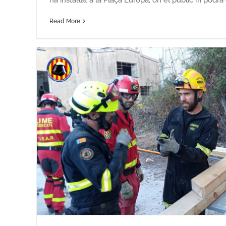
Read More
El Consorci utilitza la seua unita
forestal de Gen
Notícies del Consorci
 en