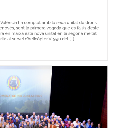
València ha comptat amb la seua unitat de drons
Genovés, sent la primera vegada que es fa ús d’este
ra en marxa esta nova unitat en la segona meitat
ita al servei d’helicòpter V-990 del [...]