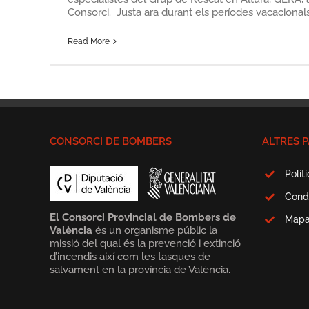
Consorci. Justa ara durant els períodes vacacionals [
Read More
CONSORCI DE BOMBERS
ALTRES P
Polít
Cond
El Consorci Provincial de Bombers de
Map
València
és un organisme públic la
missió del qual és la prevenció i extinció
d’incendis així com les tasques de
salvament en la província de València.