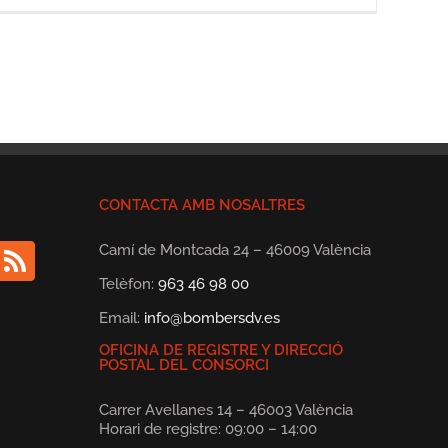
CONTACTA AMB NOSALTRES
Camí de Montcada 24 – 46009 València
Telèfon:
963 46 98 00
Email:
info@bombersdv.es
OFICINA DE REGISTRE Y DIRECCIÓ
POSTAL DEL CONSORCI
Carrer Avellanes 14 – 46003 València
Horari de registre: 09:00 – 14:00