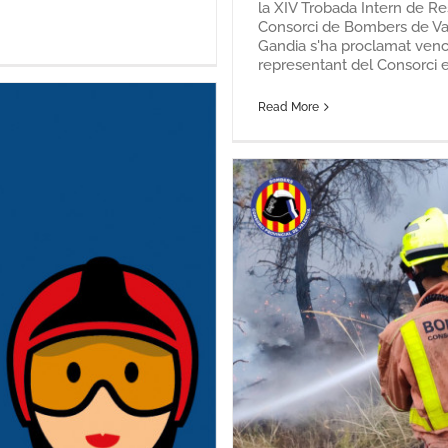
la XIV Trobada Intern de Re
Consorci de Bombers de Valèn
Gandia s'ha proclamat venc
representant del Consorci en 
Read More
ació i forestals amb
tre del 2023