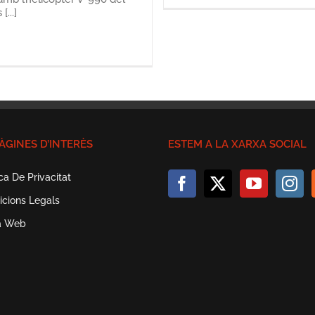
...]
ÀGINES D’INTERÈS
ESTEM A LA XARXA SOCIAL
ica De Privacitat
icions Legals
a Web