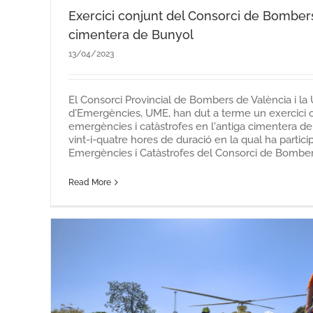
Exercici conjunt del Consorci de Bombers 
cimentera de Bunyol
13/04/2023
El Consorci Provincial de Bombers de València i la U
d'Emergències, UME, han dut a terme un exercici 
emergències i catàstrofes en l'antiga cimentera d
vint-i-quatre hores de duració en la qual ha partici
Emergències i Catàstrofes del Consorci de Bombers 
Read More
El Consorci torna a celebrar, des
l’acte d’homenatge a les per