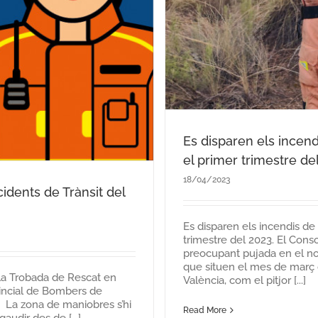
Es disparen els incend
el primer trimestre de
18/04/2023
idents de Trànsit del
Es disparen els incendis de
trimestre del 2023. El Cons
preocupant pujada en el nom
que situen el mes de març d
e la Trobada de Rescat en
València, com el pitjor [...]
vincial de Bombers de
na. La zona de maniobres s’hi
Read More
gaudir des de [...]