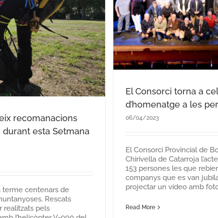
El Consorci torna a ce
d’homenatge a les per
reix recomanacions
06/04/2023
, durant esta Setmana
El Consorci Provincial de B
Chirivella de Catarroja l’a
153 persones les que rebie
companys que es van jubilar
projectar un vídeo amb fotos
a terme centenars de
 muntanyoses. Rescats
r realitzats pels
Read More
amb l’helicòpter V-990 del