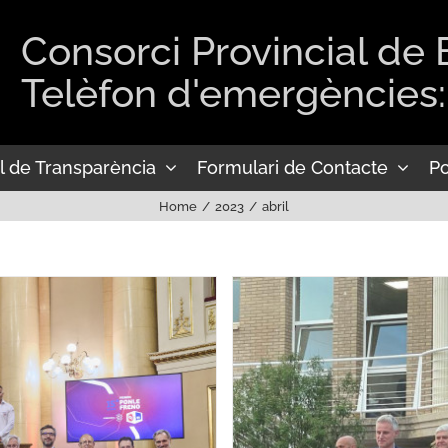
Consorci Provincial de
Telèfon d'emergències:
l de Transparència
Formulari de Contacte
Po
Home
2023
abril