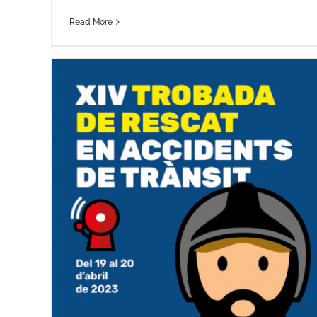
Read More
de
Es disparen els incendis de veget
1.227 en el primer trimes
Notícies del Consorci