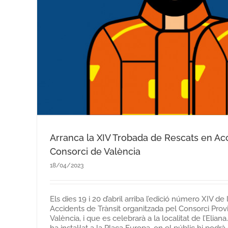
Arranca la XIV Trobada de Rescats en Acc
Consorci de València
18/04/2023
Els dies 19 i 20 d’abril arriba l’edició número XIV d
Accidents de Trànsit organitzada pel Consorci Pro
València, i que es celebrarà a la localitat de l’Elia
ha instal·lat a la Plaça Europa, on el públic hi podrà 