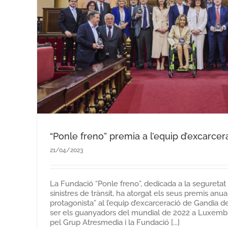
L’equip de Gandia, guanyador 
interna de Rescats en Acciden
Consorci
Comenex
Notícies del Con
“Ponle freno” premia a l’equip d’excarce
21/04/2023
La Fundació “Ponle freno”, dedicada a la seguretat v
sinistres de trànsit, ha atorgat els seus premis anua
protagonista” al l’equip d’excarceració de Gandia d
ser els guanyadors del mundial de 2022 a Luxembur
pel Grup Atresmedia i la Fundació [...]