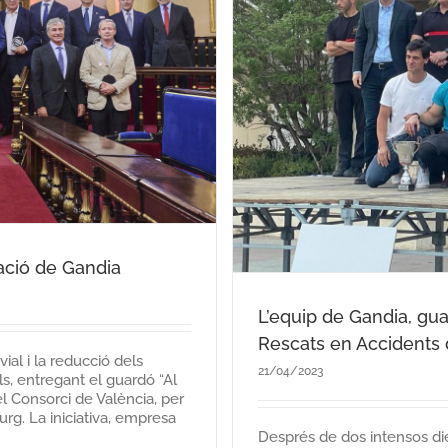
de la XIV Trobada
ts de trànsit del
sorci
ració de Gandia
L’equip de Gandia, gu
Rescats en Accidents d
ial i la reducció dels
21/04/2023
ls, entregant el guardó “Al
el Consorci de València, per
g. La iniciativa, empresa
Després de dos intensos di