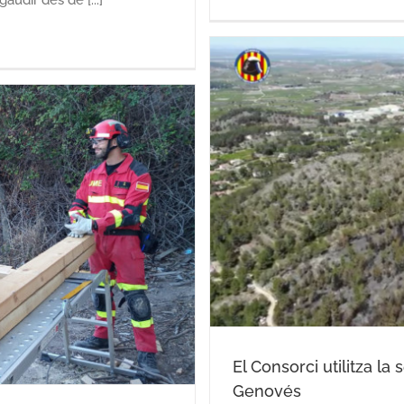
t de dron a l’incendi
ovés
El Consorci utilitza la
Genovés