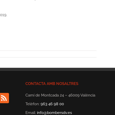
2019.
CONTACTA AMB NOSALTRES
Camí de Montcada 24 – 46009 València
Telèfon:
963 46 98 00
Email:
info@bombersdv.es