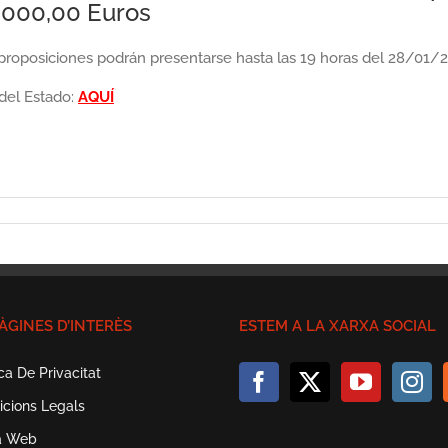
5.000,00 Euros
as proposiciones podrán presentarse hasta las 19 horas del 28/01/
 del Estado:
AQUÍ
ÀGINES D’INTERÈS
ESTEM A LA XARXA SOCIAL
ica De Privacitat
icions Legals
a Web