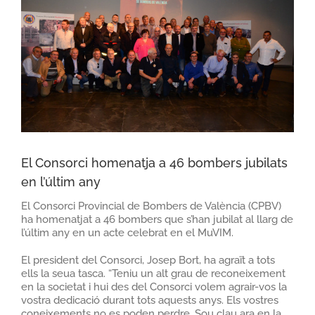
El Consorci homenatja a 46 bombers jubilats
en l’últim any
El Consorci Provincial de Bombers de València (CPBV)
ha homenatjat a 46 bombers que s’han jubilat al llarg de
l’últim any en un acte celebrat en el MuVIM.
El president del Consorci, Josep Bort, ha agraït a tots
ells la seua tasca. “Teniu un alt grau de reconeixement
en la societat i hui des del Consorci volem agrair-vos la
vostra dedicació durant tots aquests anys. Els vostres
coneixements no es poden perdre. Sou clau ara en la