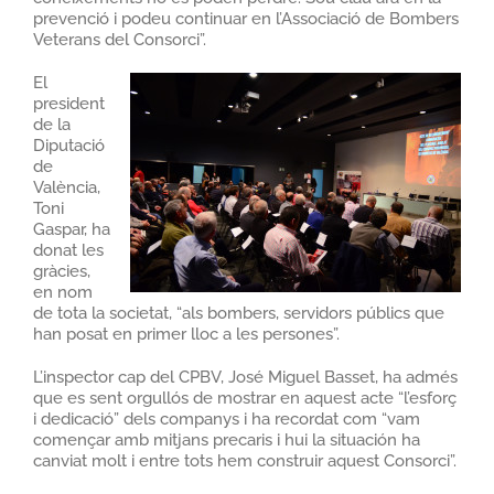
prevenció i podeu continuar en l’Associació de Bombers
Veterans del Consorci”.
El
president
de la
Diputació
de
València,
Toni
Gaspar, ha
donat les
gràcies,
en nom
de tota la societat, “als bombers, servidors públics que
han posat en primer lloc a les persones”.
L’inspector cap del CPBV, José Miguel Basset, ha admés
que es sent orgullós de mostrar en aquest acte “l’esforç
i dedicació” dels companys i ha recordat com “vam
començar amb mitjans precaris i hui la situación ha
canviat molt i entre tots hem construir aquest Consorci”.