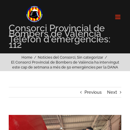
Skip
to
content
Consorci Provincial de
Bombers de València
Telèfon d'emergències:
112
Home
Notícies del Consorci
Sin categorizar
El Consorci Provincial de Bombers de València ha intervingut
este cap de setmana a més de 50 emergències per la DANA
Previous
Next
View
Larger
Image