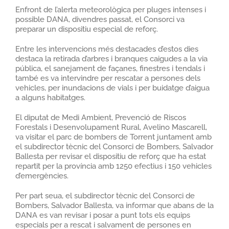
Enfront de l’alerta meteorològica per pluges intenses i
possible DANA, divendres passat, el Consorci va
preparar un dispositiu especial de reforç.
Entre les intervencions més destacades d’
estos
dies
destaca la retirada d’arbres i branques caigudes a la via
pública, el sanejament de façanes, finestres i tendals i
també es va intervindre per rescatar a persones dels
vehicles, per inundacions de vials i per buidatge d’aigua
a alguns habitatges.
El diputat de Medi Ambient, Prevenció de Riscos
Forestals i Desenvolupament Rural,
Avelino
Mascarell,
va visitar el parc de bombers de Torrent juntament amb
el subdirector tècnic del Consorci de Bombers, Salvador
Ballesta per revisar el dispositiu de reforç que ha estat
repartit per la província amb 1250 efectius i 150 vehicles
d’emergències.
Per part seua, el subdirector tècnic del Consorci de
Bombers, Salvador Ballesta, va informar que abans de la
DANA es van revisar i posar a punt tots els equips
especials per a rescat i salvament de persones en