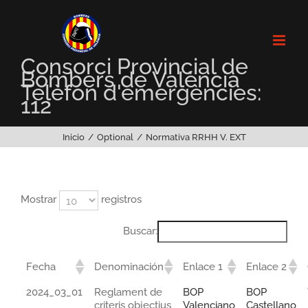
Saltar
al
contenido
Consorci Provincial de
Bombers de València
Telèfon d'emergències:
112
Inicio
Optional
Normativa RRHH V. EXT
Mostrar
registros
Buscar:
Fecha
Denominación
Enlace 1
Enlace 2
2024_03_01
Reglament de
BOP
BOP
criteris objectius
Valenciano
Castellano